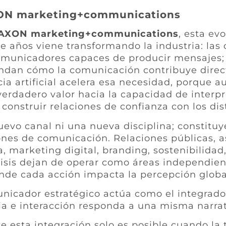
XON marketing+communications
AXON marketing+communications
, esta ev
 años viene transformando la industria: las 
municadores capaces de producir mensajes; 
ndan cómo la comunicación contribuye direct
cia artificial acelera esa necesidad, porque 
verdadero valor hacia la capacidad de interpr
 construir relaciones de confianza con los dis
uevo canal ni una nueva disciplina; constituy
iones de comunicación. Relaciones públicas, a
, marketing digital, branding, sostenibilidad
crisis dejan de operar como áreas independien
nde cada acción impacta la percepción global
unicador estratégico actúa como el integrad
a e interacción responda a una misma narrat
sta integración solo es posible cuando la t