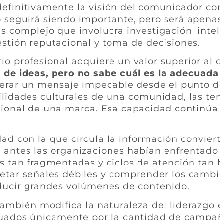
definitivamente la visión del comunicador c
o seguirá siendo importante, pero será apenas
complejo que involucra investigación, intel
estión reputacional y toma de decisiones.
erio profesional adquiere un valor superior a
s de ideas, pero no sabe cuál es la adecuad
erar un mensaje impecable desde el punto de 
lidades culturales de una comunidad, las ten
tacional de una marca. Esa capacidad contin
dad con la que circula la información convier
a antes las organizaciones habían enfrentado
s tan fragmentadas y ciclos de atención tan 
retar señales débiles y comprender los camb
ucir grandes volúmenes de contenido.
l también modifica la naturaleza del liderazg
luados únicamente por la cantidad de campa