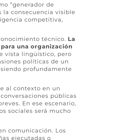
omo “generador de
 la consecuencia visible
igencia competitiva,
l conocimiento técnico.
La
a para una organización
vista lingüístico, pero
siones políticas de un
úa siendo profundamente
te al contexto en un
 conversaciones públicas
breves. En ese escenario,
ios sociales será mucho
o en comunicación. Los
ñas ejecutadas o