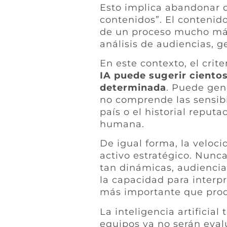
Esto implica abandonar 
contenidos”. El contenid
de un proceso mucho más 
análisis de audiencias, g
En este contexto, el crit
IA puede sugerir ciento
determinada
. Puede gen
no comprende las sensibi
país o el historial repu
humana.
De igual forma, la veloci
activo estratégico. Nunc
tan dinámicas, audiencia
la capacidad para interp
más importante que prod
La inteligencia artificia
equipos ya no serán eva