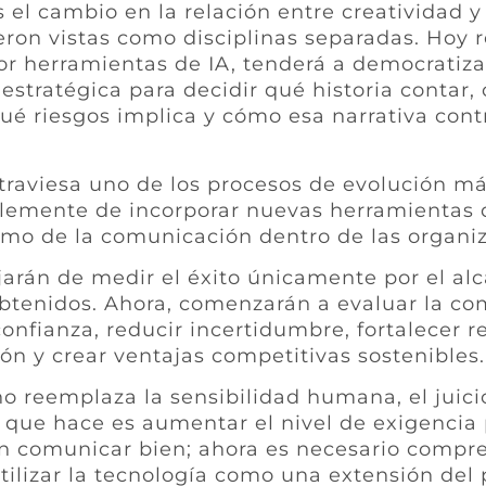
 el cambio en la relación entre creatividad y
n vistas como disciplinas separadas. Hoy r
or herramientas de IA, tenderá a democratiz
estratégica para decidir qué historia contar, 
é riesgos implica y cómo esa narrativa contr
 atraviesa uno de los procesos de evolución m
plemente de incorporar nuevas herramientas di
ismo de la comunicación dentro de las organi
jarán de medir el éxito únicamente por el a
btenidos. Ahora, comenzarán a evaluar la co
nfianza, reducir incertidumbre, fortalecer re
ón y crear ventajas competitivas sostenibles.
l no reemplaza la sensibilidad humana, el juic
o que hace es aumentar el nivel de exigencia 
on comunicar bien; ahora es necesario compre
utilizar la tecnología como una extensión del