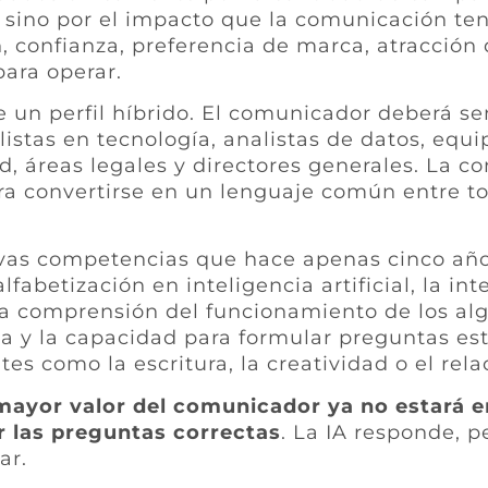
, sino por el impacto que la comunicación te
 confianza, preferencia de marca, atracción d
para operar.
e un perfil híbrido. El comunicador deberá s
istas en tecnología, analistas de datos, equi
d, áreas legales y directores generales. La c
ara convertirse en un lenguaje común entre to
as competencias que hace apenas cinco años
fabetización en inteligencia artificial, la int
a comprensión del funcionamiento de los algor
a y la capacidad para formular preguntas est
tes como la escritura, la creatividad o el re
mayor valor del comunicador ya no estará e
r las preguntas correctas
. La IA responde, 
ar.