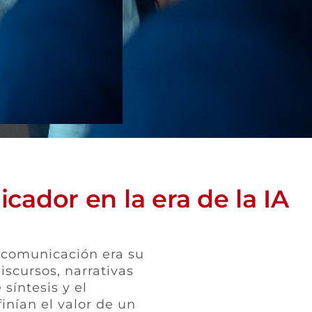
icador en la era de la IA
a comunicación era su
scursos, narrativas
síntesis y el
inían el valor de un