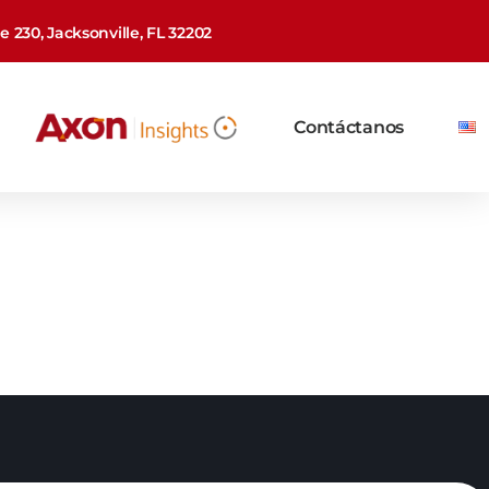
 230, Jacksonville, FL 32202
Contáctanos