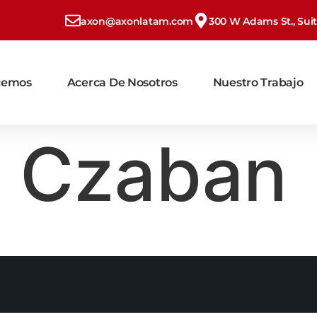
axon@axonlatam.com
300 W Adams St., Suite
cemos
Acerca De Nosotros
Nuestro Trabajo
a Czaban