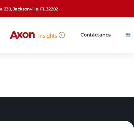
 230, Jacksonville, FL 32202
Contáctanos