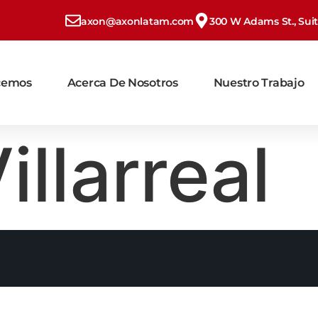
axon@axonlatam.com
300 W Adams St., Suite
cemos
Acerca De Nosotros
Nuestro Trabajo
illarreal