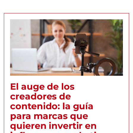
El auge de los
creadores de
contenido: la guía
para marcas que
quieren invertir en