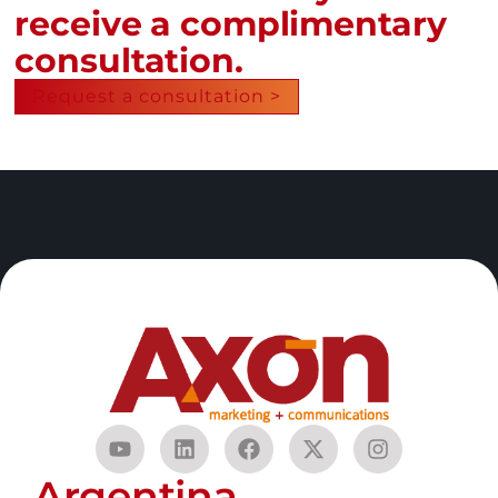
receive a complimentary
consultation.
Request a consultation >
Argentina