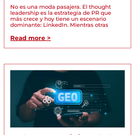
No es una moda pasajera. El thought
leadership es la estrategia de PR que
más crece y hoy tiene un escenario
dominante: LinkedIn. Mientras otras
Read more >