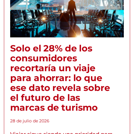
Solo el 28% de los
consumidores
recortaría un viaje
para ahorrar: lo que
ese dato revela sobre
el futuro de las
marcas de turismo
28 de julio de 2026