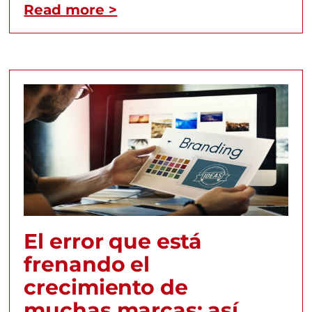
Read more >
El error que está
frenando el
crecimiento de
muchas marcas: así