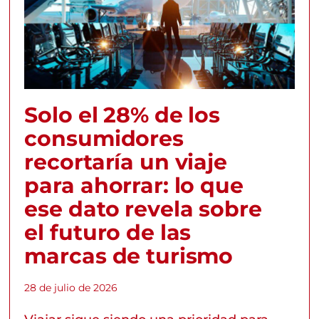
Solo el 28% de los
consumidores
recortaría un viaje
para ahorrar: lo que
ese dato revela sobre
el futuro de las
marcas de turismo
28 de julio de 2026