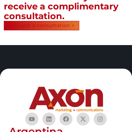
receive a complimentary
consultation.
Request a consultation >
Argentina