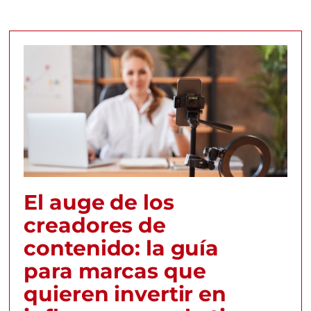
El auge de los
creadores de
contenido: la guía
para marcas que
quieren invertir en