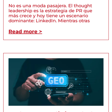
No es una moda pasajera. El thought
leadership es la estrategia de PR que
más crece y hoy tiene un escenario
dominante: LinkedIn. Mientras otras
Read more >