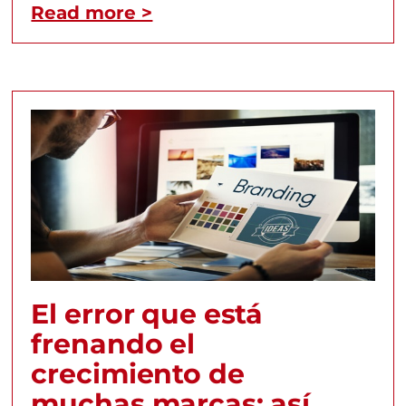
Read more >
El error que está
frenando el
crecimiento de
muchas marcas: así