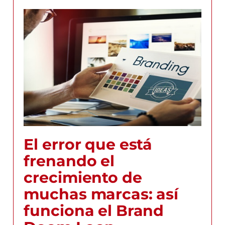
El error que está
frenando el
crecimiento de
muchas marcas: así
funciona el Brand