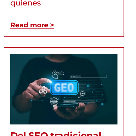
quienes
Read more >
Del SEO tradicional