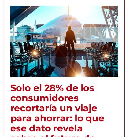
Solo el 28% de los
consumidores
recortaría un viaje
para ahorrar: lo que
ese dato revela