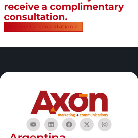
receive a complimentary
consultation.
Request a consultation >
Argentina