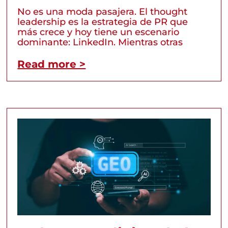
No es una moda pasajera. El thought
leadership es la estrategia de PR que
más crece y hoy tiene un escenario
dominante: LinkedIn. Mientras otras
Read more >