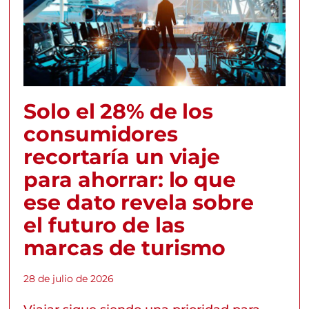
Solo el 28% de los
consumidores
recortaría un viaje
para ahorrar: lo que
ese dato revela sobre
el futuro de las
marcas de turismo
28 de julio de 2026