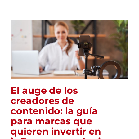
El auge de los
creadores de
contenido: la guía
para marcas que
quieren invertir en