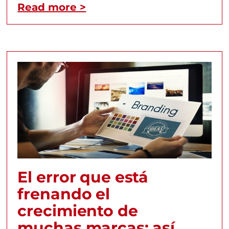
Read more >
El error que está
frenando el
crecimiento de
muchas marcas: así