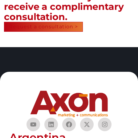
receive a complimentary
consultation.
Request a consultation >
Argentina