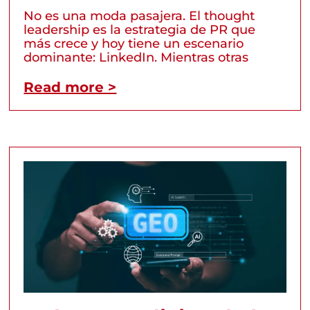
No es una moda pasajera. El thought
leadership es la estrategia de PR que
más crece y hoy tiene un escenario
dominante: LinkedIn. Mientras otras
Read more >