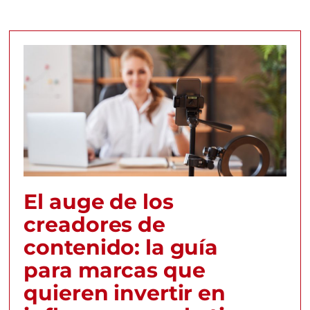
El auge de los
creadores de
contenido: la guía
para marcas que
quieren invertir en