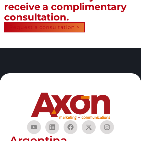
receive a complimentary
consultation.
Request a consultation >
Argentina