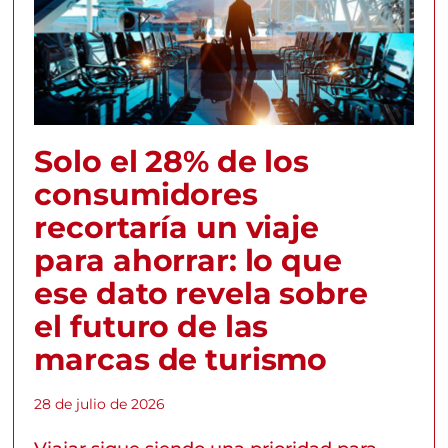
Solo el 28% de los
consumidores
recortaría un viaje
para ahorrar: lo que
ese dato revela sobre
el futuro de las
marcas de turismo
28 de julio de 2026