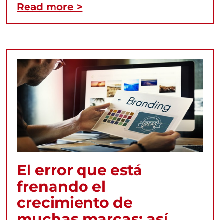
Read more >
El error que está
frenando el
crecimiento de
muchas marcas: así