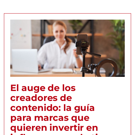
El auge de los
creadores de
contenido: la guía
para marcas que
quieren invertir en