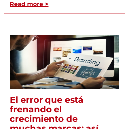
Read more >
El error que está
frenando el
crecimiento de
muchas marcas: así