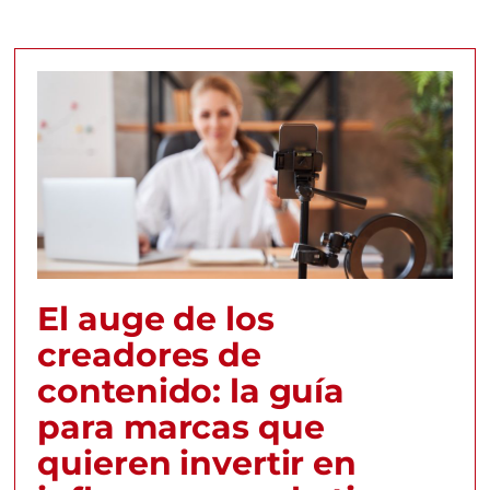
El auge de los
creadores de
contenido: la guía
para marcas que
quieren invertir en