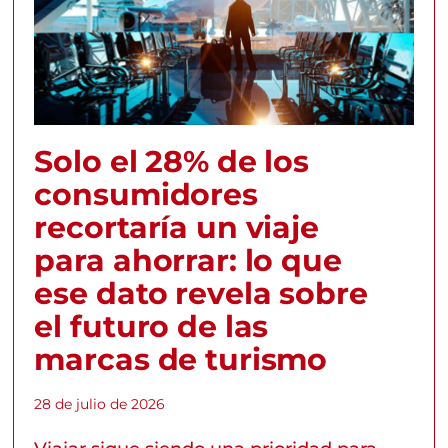
Solo el 28% de los
consumidores
recortaría un viaje
para ahorrar: lo que
ese dato revela sobre
el futuro de las
marcas de turismo
28 de julio de 2026