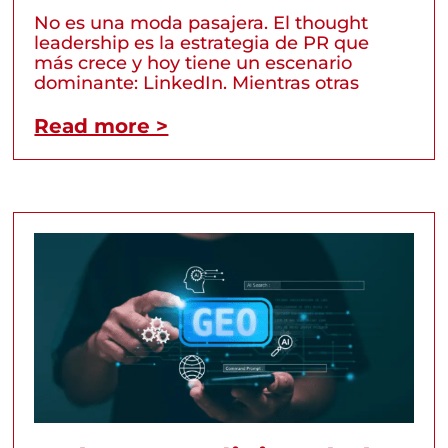
No es una moda pasajera. El thought
leadership es la estrategia de PR que
más crece y hoy tiene un escenario
dominante: LinkedIn. Mientras otras
Read more >