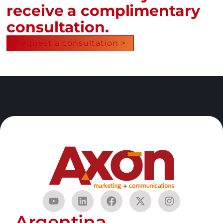
receive a complimentary
consultation.
Request a consultation >
Argentina