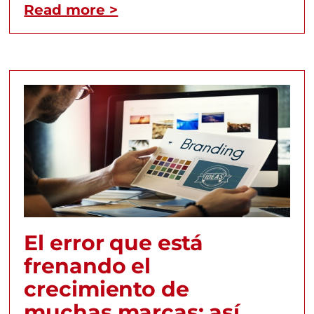
Read more >
El error que está
frenando el
crecimiento de
muchas marcas: así