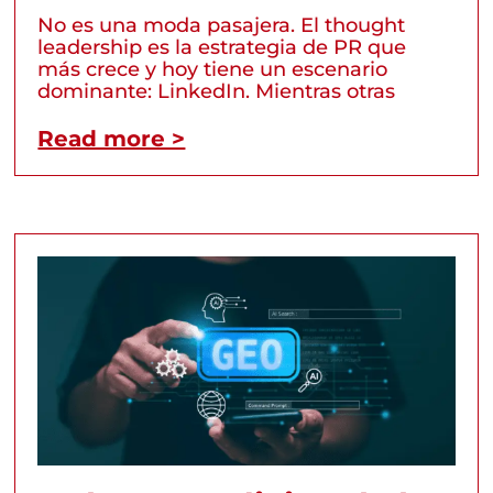
No es una moda pasajera. El thought
leadership es la estrategia de PR que
más crece y hoy tiene un escenario
dominante: LinkedIn. Mientras otras
Read more >