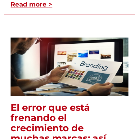
Read more >
El error que está
frenando el
crecimiento de
muchas marcas: así