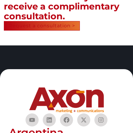
receive a complimentary
consultation.
Request a consultation >
Argentina