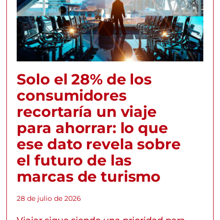
Solo el 28% de los
consumidores
recortaría un viaje
para ahorrar: lo que
ese dato revela sobre
el futuro de las
marcas de turismo
28 de julio de 2026