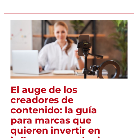
El auge de los
creadores de
contenido: la guía
para marcas que
quieren invertir en